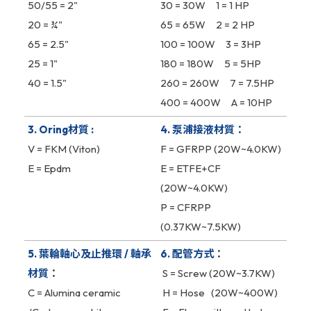
50/55 = 2"
30 = 30W 1 = 1 HP
20 = ¾"
65 = 65W 2 = 2 HP
65 = 2.5"
100 = 100W 3 = 3HP
25 = 1"
180 = 180W 5 = 5HP
40 = 1.5"
260 = 260W 7 = 7.5HP
400 = 400W A = 10HP
3. Oring材質 :
4. 泵浦接液材質：
V = FKM (Viton)
F = GFRPP (20W~4.0KW)
E = Epdm
E = ETFE+CF
(20W~4.0KW)
P = CFRPP
(0.37KW~7.5KW)
5. 葉輪軸心及止推環 / 軸承
6. 配管方式
：
材質
：
S = Screw (20W~3.7KW)
C = Alumina ceramic
H = Hose (20W~400W)