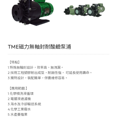
TME磁力無軸封耐酸鹼泵浦
【特點】
1.特殊無軸封設計，效率高，無洩漏。
2.採用工程塑膠射出成型，耐蝕性強， 可延長使用壽命。
3.獨特設計，裝配簡單，保養維修容易。
【應用範圍:】
1.化學噴洗液循環
2.電鍍液過濾機
3.海水及冷卻輸送系統
4.化學工業廢水
5.水產養殖業