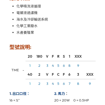
化學噴洗液循環
電鍍液過濾機
海水及冷卻輸送系統
化學工業廢水
水產養殖業
型號說明:
20
180
V
F
R
S
1
XXX
1
2
3
4
5
6
8
9
TME
-
40
2
V
F
C
F
6
3
XXX
1
2
3
4
5
6
7
8
9
1. 出口口徑：
2. 馬力
：
16 = ½"
20 = 20W 0 = 0.5HP