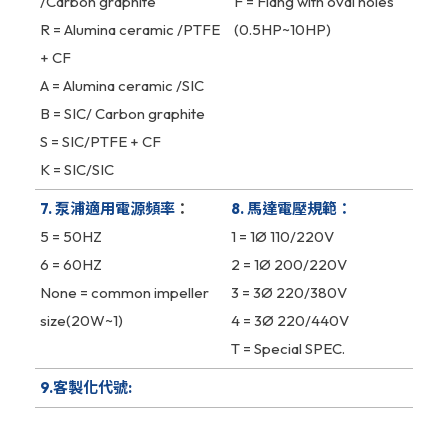
/Carbon graphite
F = Flang with oval holes
R = Alumina ceramic /PTFE
(0.5HP~10HP)
+ CF
A = Alumina ceramic /SIC
B = SIC/ Carbon graphite
S = SIC/PTFE + CF
K = SIC/SIC
7. 泵浦適用電源頻率
：
8. 馬達電壓規範：
5 = 50HZ
1 = 1Ø 110/220V
6 = 60HZ
2 = 1Ø 200/220V
None = common impeller
3 = 3Ø 220/380V
size(20W~1)
4 = 3Ø 220/440V
T = Special SPEC.
9.客製化代號: