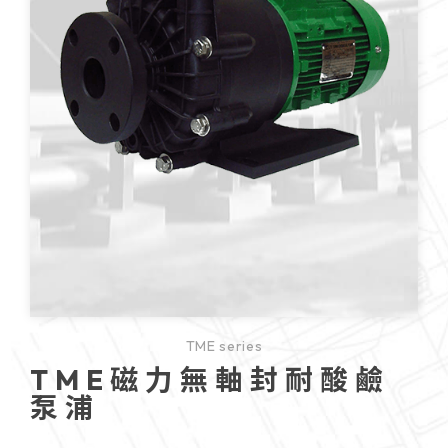
TME series
TME磁力無軸封耐酸鹼
泵浦